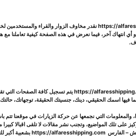
https://alfaresshipping.com نقدر مخاوف الزوار والقراء وا
و أي انتهاك آخر، فيما نعرض في هذه الصفحة كيفية تعاملنا مع 
ف.
https://alfaresshipping.com يتم تسجيل كافة ال
ا فيها اسمك الحقيقي، دينك، جنسيتك الحقيقة، توجهاتك، حالتك ا
يز على تلك المواضيع، وتجنب نشر مقالات لا تلقى اقبالا كبيرا 
فش –
الفارس
https://alfaresshipping.com بشعبية أكبر للتركيز على احتياجات الزوار والمستخدمين هناك.