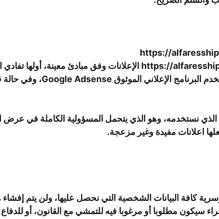
https://alfaresshipping.com الإعلانات وفق مبادئ معينة، 
تفادي عرض إعلانات تروج لمواد ضا
يمكنك الإطلاع على سياسات برنامج AdSense الذي نستخدمه، وهو الذي يتحمل المسؤولية ا
لها اعلانات مفيدة وغير مزعجة.
كافة البيانات الشخصية التي نحصل عليها، ولن يتم إفشاء هذه
جراء سيكون مطلوبا أو مرغوبا فيه للتمشي مع القانون، أو للدفاع