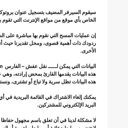
الخاص بأي موقع من مواقع الإنترنت التي تقوم ب
إن عمليات المسح التي نقوم بها مباشرة على ال
ردودك ذات أهمية قصوى، ومحل تقديرنا حيث أنها 
الأخرى.
البيانات التي يمكن لــــــ نقل عفش –
الفارس
https://alfaresshipping.com أن تحصل عليها من التعليقات والقائمة البريدية
هذه البيانات يقدمها القارئ بمحض إرادته، وهي عنو
هذه البيانات تظل سرية ولا تباع أو تشترى، ونستخ
يمكنك إلغاء الاشتراك في القائمة البريدية في أ
البريد الإلكتروني للمشتركين.
لا مشكلة لدينا في أن تعلق باسم مجهول حفاظا
لا تتضمن روابط دعائية أو روابط ملغومة أو ال