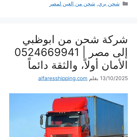
التصنيفات
شحن بري
,
شحن من العين لمصر
شركة شحن من ابوظبي
إلى مصر | 0524669941
الأمان أولاً، والثقة دائماً
13/10/2025
بقلم
alfaresshipping.com