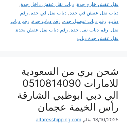
نقل عفش خارج جدة
,
دباب نقل عفش داخل جدة
,
دباب نقل عفش في جدة
,
دباب نقل في جده
,
رقم
دباب
,
رقم دباب توصيل جده
,
رقم دباب جدة
,
رقم دباب
نقل
,
رقم دباب نقل جدة
,
رقم دباب نقل عفش بجدة
,
نقل عفش جدة دباب
شحن بري من السعودية
للامارات 0510814090
الي دبي ابوظبي الشارقة
رأس الخيمة عجمان
18/10/2025
بقلم
alfaresshipping.com