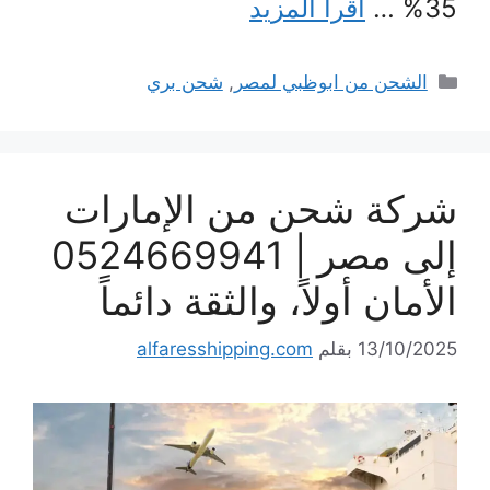
35% …
اقرأ المزيد
التصنيفات
الشحن من ابوظبي لمصر
,
شحن بري
شركة شحن من الإمارات
إلى مصر | 0524669941
الأمان أولاً، والثقة دائماً
13/10/2025
بقلم
alfaresshipping.com