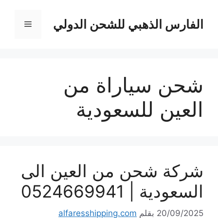
نتقل
لى
الفارس الذهبي للشحن الدولي
القائمة
لمحتوى
شحن سياراة من
العين للسعودية
شركة شحن من العين الى
السعودية | 0524669941
20/09/2025
بقلم
alfaresshipping.com