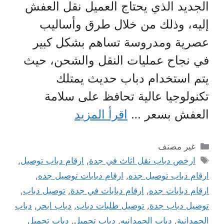
الجديد الذي يحتاج العميل نقل العفش
إليه، وذلك من خلال طرق وأساليب
عصرية ومدروسة تساهم بشكل كبير
في نجاح عمليات النقل والشحن، حيث
يتم استخدام دباب حديث يمتلك
تكنولوجيا عالية تحافظ على سلامة
العفش بسعر …
اقرأ المزيد
التصنيفات
غير مصنف
الوسوم
ارخص دباب نقل اثاث في جدة
,
ارقام دباب توصيل
,
ارقام دباب توصيل جده
,
ارقام دبابات توصيل جده
,
ارقام دبابات جده
,
ارقام دبابات في جدة
,
توصيل دباب
,
توصيل دباب جدة
,
توصيل طلبات دباب
,
دباب ابحر
,
دباب
الحمدانية
,
دباب الحمدانيه
,
دباب تحميل
,
دباب تحميل