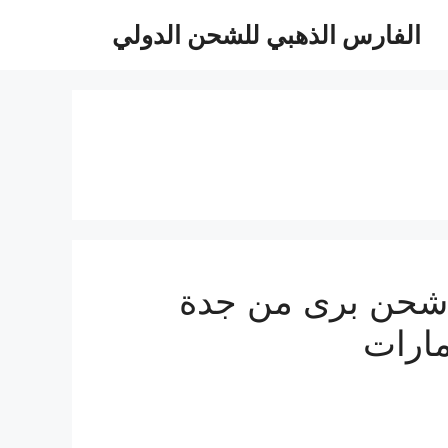
الفارس الذهبي للشحن الدولي
ة نقل عفش من جدة الى الامارات 0510814090 شحن برى من جدة
مارات