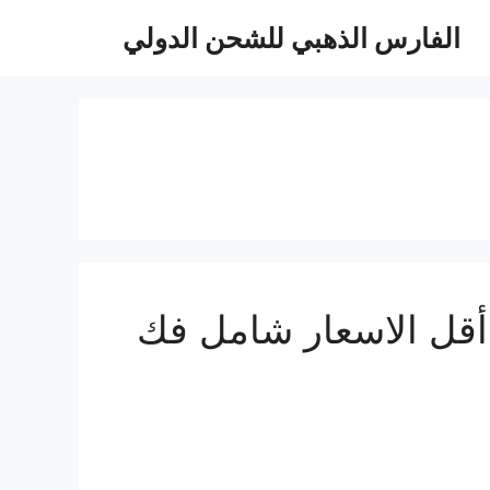
الفارس الذهبي للشحن الدولي
كة شحن عفش من الدمام الى قطر 0510814090 أقل الاسعار شامل فك