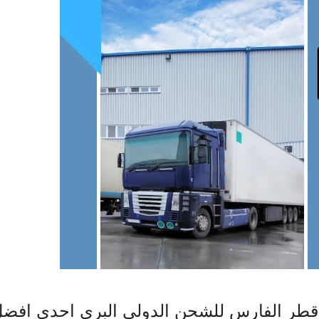
طر الفارس للشحن الدولى البرى احدى افضل