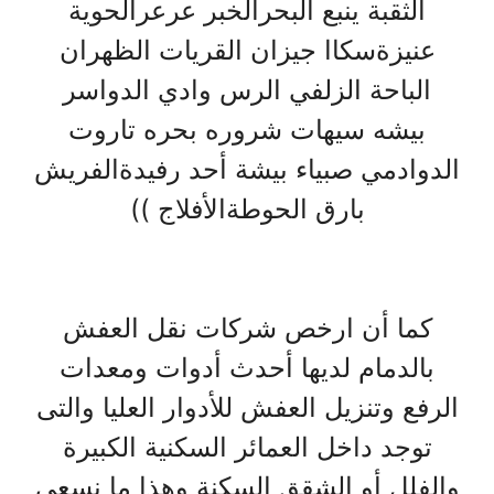
الثقبة ينبع البحرالخبر عرعرالحوية
عنيزةسكاا جيزان القريات الظهران
الباحة الزلفي الرس وادي الدواسر
بيشه سيهات شروره بحره تاروت
الدوادمي صبياء بيشة أحد رفيدةالفريش
بارق الحوطةالأفلاج ))
كما أن ارخص شركات نقل العفش
بالدمام لديها أحدث أدوات ومعدات
الرفع وتنزيل العفش للأدوار العليا والتى
توجد داخل العمائر السكنية الكبيرة
والفلل أو الشقق السكنة وهذا ما نسعى