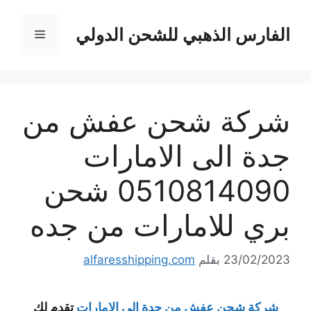
نتقل
لى
الفارس الذهبي للشحن الدولي
القائمة
لمحتوى
شركة شحن عفش من
جدة الى الامارات
0510814090 شحن
بري للامارات من جده
23/02/2023
بقلم
alfaresshipping.com
شركة شحن عفش من جدة الى الامارات
تقدم لك