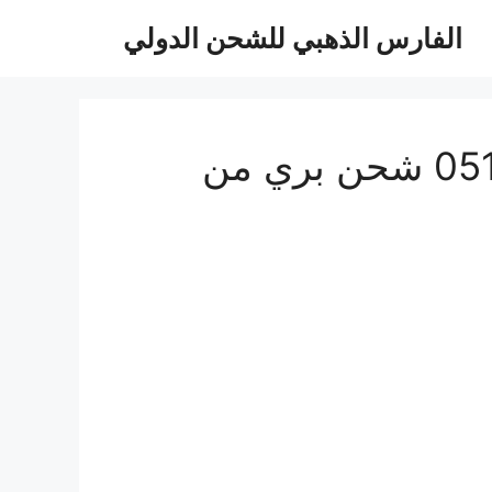
الفارس الذهبي للشحن الدولي
شحن و نقل عفش من المدينة الى الامارات 0510814090 شحن بري من