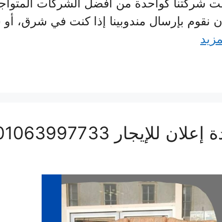
 شركتنا كواحدة من أفضل الشركات المتواجدة
أن نقوم بإرسال مندوبينا إذا كنت في شرق، أ
مزيد
لإيجار 01063997733