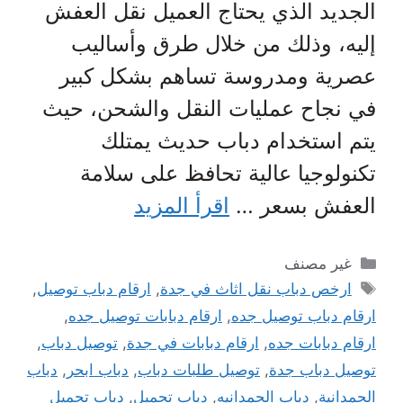
الجديد الذي يحتاج العميل نقل العفش
إليه، وذلك من خلال طرق وأساليب
عصرية ومدروسة تساهم بشكل كبير
في نجاح عمليات النقل والشحن، حيث
يتم استخدام دباب حديث يمتلك
تكنولوجيا عالية تحافظ على سلامة
العفش بسعر …
اقرأ المزيد
التصنيفات
غير مصنف
الوسوم
ارخص دباب نقل اثاث في جدة
,
ارقام دباب توصيل
,
ارقام دباب توصيل جده
,
ارقام دبابات توصيل جده
,
ارقام دبابات جده
,
ارقام دبابات في جدة
,
توصيل دباب
,
توصيل دباب جدة
,
توصيل طلبات دباب
,
دباب ابحر
,
دباب
الحمدانية
,
دباب الحمدانيه
,
دباب تحميل
,
دباب تحميل