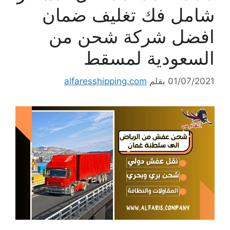
شامل فك تغليف ضمان
افضل شركة شحن من
السعودية لمسقط
01/07/2021
بقلم
alfaresshipping.com