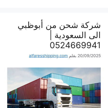
شركة شحن من أبوظبي
الى السعودية |
0524669941
20/09/2025
بقلم
alfaresshipping.com