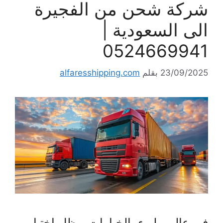
شركة شحن من الفجيرة
الى السعودية |
0524669941
23/09/2025
بقلم
alfaresshipping.com
في عالم مليء بالخيارات، يظل اختيار