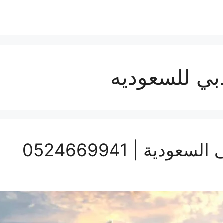
ي للسعوديه
ة | 0524669941