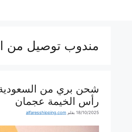
نتقل
لى
لمحتوى
مندوب توصيل من ال
رأس الخيمة عجمان
18/10/2025
بقلم
alfaresshipping.com