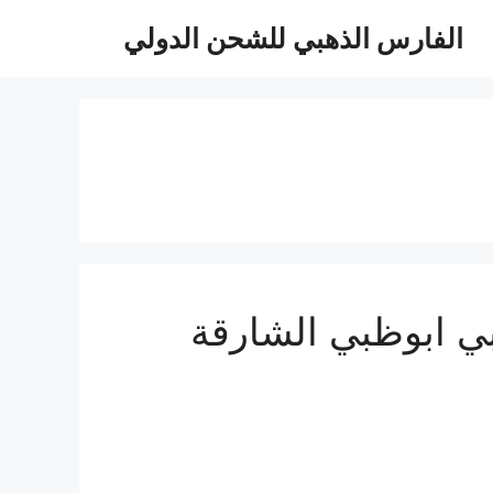
الفارس الذهبي للشحن الدولي
دية للامارات 0510814090 الي دبي ابوظبي الشارقة