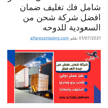
شامل فك تغليف ضمان
افضل شركة شحن من
السعودية للدوحه
01/07/2021
بقلم
alfaresshipping.com