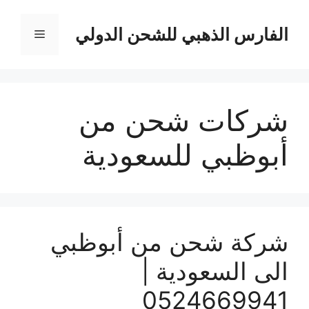
نتقل
لى
الفارس الذهبي للشحن الدولي
القائمة
لمحتوى
شركات شحن من
أبوظبي للسعودية
شركة شحن من أبوظبي
الى السعودية |
0524669941