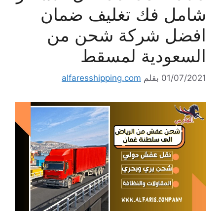
شامل فك تغليف ضمان
افضل شركة شحن من
السعودية لمسقط
01/07/2021
بقلم
alfaresshipping.com