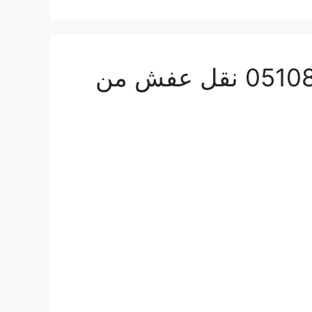
أفضل شركة شحن بري من السعودية للامارات 0510814090 نقل عفش من