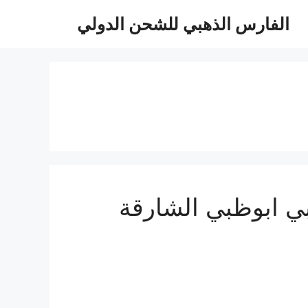
الفارس الذهبي للشحن الدولي
دية للامارات 0510814090 الي دبي ابوظبي الشارقة