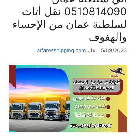
0510814090 نقل أثاث
لسلطنة عمان من الإحساء
والهفوف
15/09/2023
بقلم
alfaresshipping.com