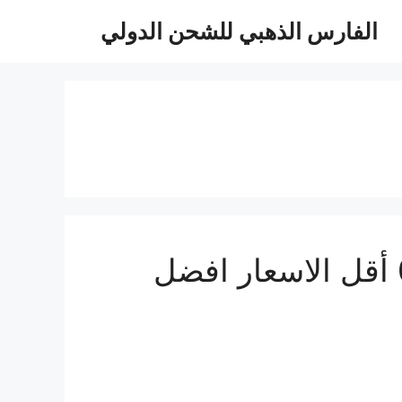
الفارس الذهبي للشحن الدولي
شركة شحن عفش من جدة الى البحرين 0510814090 أقل الاسعار افضل