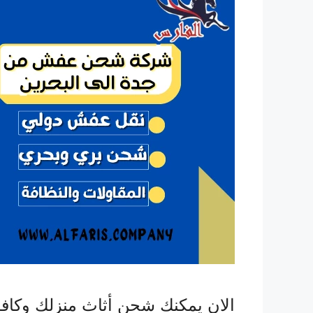
الان يمكنك شحن أثاث منزلك وكا