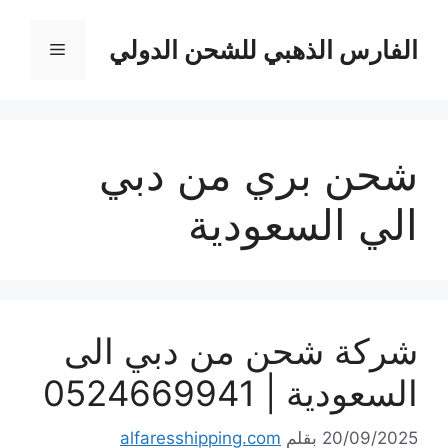
نتقل
لى
الفارس الذهبي للشحن الدولي
القائمة
لمحتوى
شحن بري من دبي
الي السعودية
شركة شحن من دبي الى
السعودية | 0524669941
20/09/2025
بقلم
alfaresshipping.com