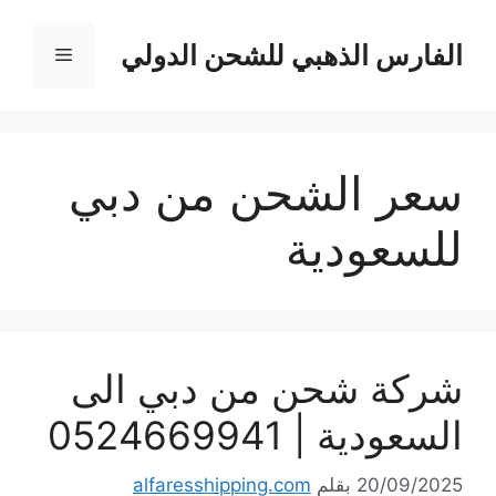
نتقل
لى
الفارس الذهبي للشحن الدولي
القائمة
لمحتوى
سعر الشحن من دبي
للسعودية
شركة شحن من دبي الى
السعودية | 0524669941
20/09/2025
بقلم
alfaresshipping.com