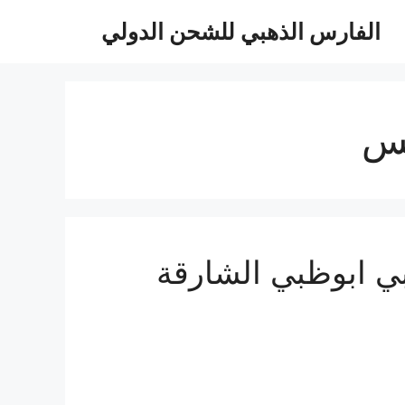
الفارس الذهبي للشحن الدولي
كس
دية للامارات 0510814090 الي دبي ابوظبي الشارقة