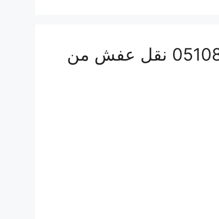
أفضل شركة شحن بري من السعودية للامارات 0510814090 نقل عفش من