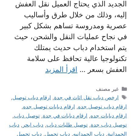
الجديد الذي يحتاج العميل نقل العفش
إليه، وذلك من خلال طرق وأساليب
عصرية ومدروسة تساهم بشكل كبير
في نجاح عمليات النقل والشحن، حيث
يتم استخدام دباب حديث يمتلك
تكنولوجيا عالية تحافظ على سلامة
العفش بسعر …
اقرأ المزيد
التصنيفات
غير مصنف
الوسوم
ارخص دباب نقل اثاث في جدة
,
ارقام دباب توصيل
,
ارقام دباب توصيل جده
,
ارقام دبابات توصيل جده
,
ارقام دبابات جده
,
ارقام دبابات في جدة
,
توصيل دباب
,
توصيل دباب جدة
,
توصيل طلبات دباب
,
دباب ابحر
,
دباب
الحمدانية
,
دباب الحمدانيه
,
دباب تحميل
,
دباب تحميل