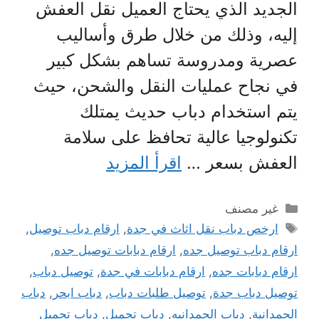
الجديد الذي يحتاج العميل نقل العفش
إليه، وذلك من خلال طرق وأساليب
عصرية ومدروسة تساهم بشكل كبير
في نجاح عمليات النقل والشحن، حيث
يتم استخدام دباب حديث يمتلك
تكنولوجيا عالية تحافظ على سلامة
العفش بسعر …
اقرأ المزيد
التصنيفات
غير مصنف
الوسوم
ارخص دباب نقل اثاث في جدة
,
ارقام دباب توصيل
,
ارقام دباب توصيل جده
,
ارقام دبابات توصيل جده
,
ارقام دبابات جده
,
ارقام دبابات في جدة
,
توصيل دباب
,
توصيل دباب جدة
,
توصيل طلبات دباب
,
دباب ابحر
,
دباب
الحمدانية
,
دباب الحمدانيه
,
دباب تحميل
,
دباب تحميل