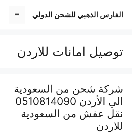
نتقل
لى
الفارس الذهبي للشحن الدولي
القائمة
لمحتوى
توصيل امانات للاردن
شركة شحن من السعودية
الي الأردن 0510814090
نقل عفش من السعودية
للاردن