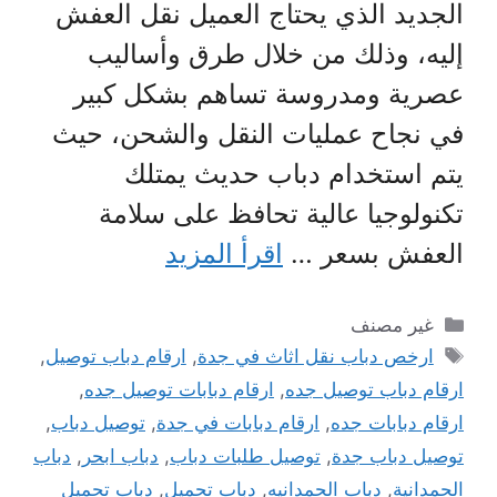
الجديد الذي يحتاج العميل نقل العفش
إليه، وذلك من خلال طرق وأساليب
عصرية ومدروسة تساهم بشكل كبير
في نجاح عمليات النقل والشحن، حيث
يتم استخدام دباب حديث يمتلك
تكنولوجيا عالية تحافظ على سلامة
العفش بسعر …
اقرأ المزيد
التصنيفات
غير مصنف
الوسوم
ارخص دباب نقل اثاث في جدة
,
ارقام دباب توصيل
,
ارقام دباب توصيل جده
,
ارقام دبابات توصيل جده
,
ارقام دبابات جده
,
ارقام دبابات في جدة
,
توصيل دباب
,
توصيل دباب جدة
,
توصيل طلبات دباب
,
دباب ابحر
,
دباب
الحمدانية
,
دباب الحمدانيه
,
دباب تحميل
,
دباب تحميل