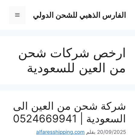
نتقل
لى
الفارس الذهبي للشحن الدولي
القائمة
لمحتوى
ارخص شركات شحن
من العين للسعودية
شركة شحن من العين الى
السعودية | 0524669941
20/09/2025
بقلم
alfaresshipping.com