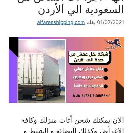
السعودية الي ألأردن
01/07/2021
بقلم
alfaresshipping.com
الان يمكنك شحن أثاث منزلك وكافة
الاغرأض وكذلك البضائع و الشنط و