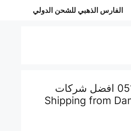
الفارس الذهبي للشحن الدولي
شركة شحن عفش من الدمام الى الامارات 0510814090 افضل شركات
لدمام لدبى ابو ظبى الشارقة Shipping from Dammam