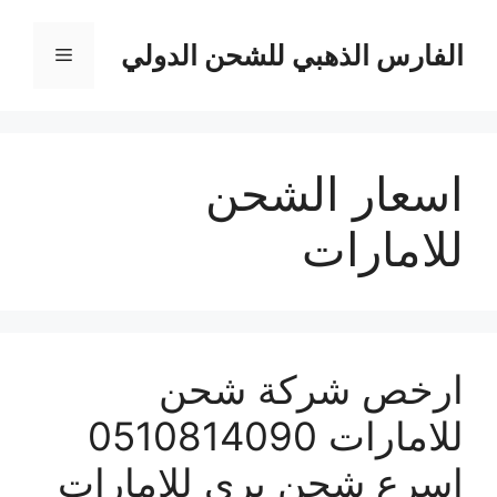
نتقل
لى
الفارس الذهبي للشحن الدولي
القائمة
لمحتوى
اسعار الشحن
للامارات
ارخص شركة شحن
للامارات 0510814090
اسرع شحن بري للامارات