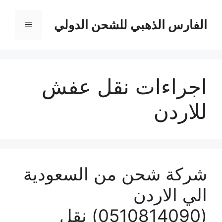
نتقل
لى
الفارس الذهبي للشحن الدولي
القائمة
لمحتوى
اجراءات نقل عفش
للاردن
شركة شحن من السعودية
الي الاردن
(0510814090) نقل