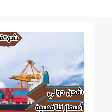
نتقل
لى
لمحتوى